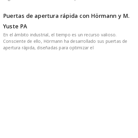
Puertas de apertura rápida con Hörmann y M.
Yuste PA
En el ámbito industrial, el tiempo es un recurso valioso.
Consciente de ello, Hörmann ha desarrollado sus puertas de
apertura rápida, diseñadas para optimizar el
Dirección
Calle de Guillem Muntanyans, 26
08223 Terrassa
Teléfono
+34 937882440 | +34 616410131
Horario
Lunes a viernes:
8:00 h a 13:00 h – 15:00 h a 18:00 h