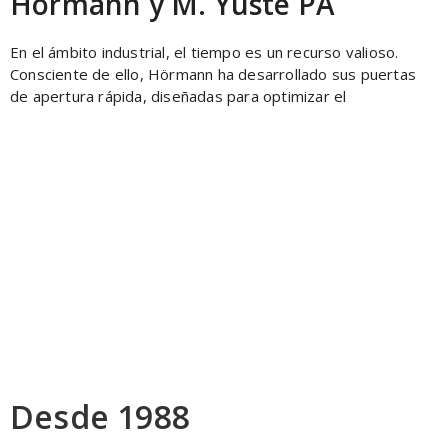
Hörmann y M. Yuste PA
En el ámbito industrial, el tiempo es un recurso valioso.
Consciente de ello, Hörmann ha desarrollado sus puertas
de apertura rápida, diseñadas para optimizar el
Dirección
Calle de Guillem Muntanyans, 26
08223 Terrassa
Teléfono
+34 937882440 | +34 616410131
Horario
Lunes a viernes:
8:00 h a 13:00 h – 15:00 h a 18:00 h
Desde 1988