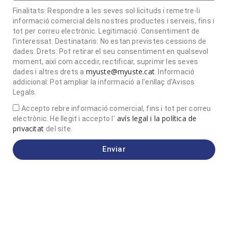
Finalitats: Respondre a les seves sol·licituds i remetre-li
informació comercial dels nostres productes i serveis, fins i
tot per correu electrònic. Legitimació: Consentiment de
l'interessat. Destinataris: No estan previstes cessions de
dades. Drets: Pot retirar el seu consentiment en qualsevol
moment, així com accedir, rectificar, suprimir les seves
myuste@myuste.cat
dades i altres drets a
. Informació
addicional: Pot ampliar la informació a l'enllaç d'Avisos
Legals.
Accepto rebre informació comercial, fins i tot per correu
avís legal i la política de
electrònic. He llegit i accepto l'
privacitat
del site.
Enviar