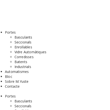
Català
Español
Català
Español
Portes
Basculants
Seccionals
Enrollables
Vidre Automàtiques
Corredisses
Batents
Industrials
Automatismes
Bloc
Sobre M.Yuste
Contacte
Portes
Basculants
Seccionals