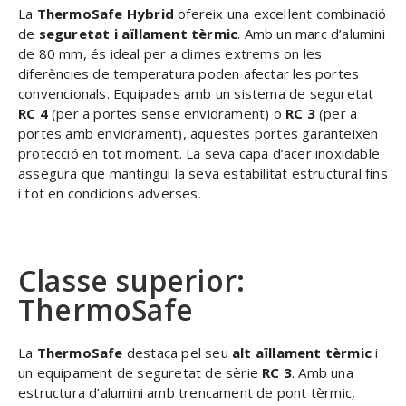
La
ThermoSafe Hybrid
ofereix una excel·lent combinació
de
seguretat i aïllament tèrmic
. Amb un marc d’alumini
de 80 mm, és ideal per a climes extrems on les
diferències de temperatura poden afectar les portes
convencionals. Equipades amb un sistema de seguretat
RC 4
(per a portes sense envidrament) o
RC 3
(per a
portes amb envidrament), aquestes portes garanteixen
protecció en tot moment. La seva capa d’acer inoxidable
assegura que mantingui la seva estabilitat estructural fins
i tot en condicions adverses.
Classe superior:
ThermoSafe
La
ThermoSafe
destaca pel seu
alt aïllament tèrmic
i
un equipament de seguretat de sèrie
RC 3
. Amb una
estructura d’alumini amb trencament de pont tèrmic,