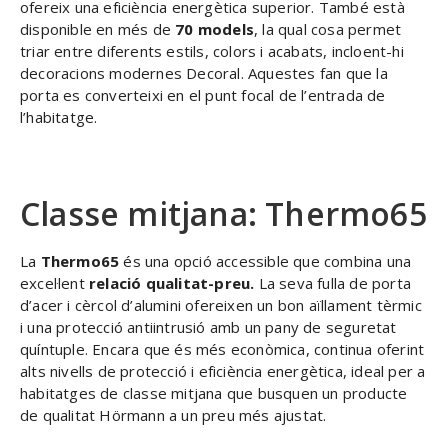
ofereix una eficiència energètica superior. També està
disponible en més de
70 models
, la qual cosa permet
triar entre diferents estils, colors i acabats, incloent-hi
decoracions modernes Decoral. Aquestes fan que la
porta es converteixi en el punt focal de l’entrada de
l’habitatge.
Classe mitjana: Thermo65
La
Thermo65
és una opció accessible que combina una
excel·lent
relació qualitat-preu.
La seva fulla de porta
d’acer i cèrcol d’alumini ofereixen un bon aïllament tèrmic
i una protecció antiintrusió amb un pany de seguretat
quíntuple. Encara que és més econòmica, continua oferint
alts nivells de protecció i eficiència energètica, ideal per a
habitatges de classe mitjana que busquen un producte
de qualitat Hörmann a un preu més ajustat.