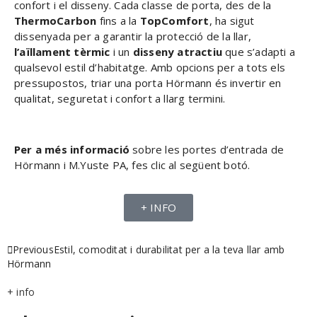
confort i el disseny. Cada classe de porta, des de la
ThermoCarbon
fins a la
TopComfort
, ha sigut
dissenyada per a garantir la protecció de la llar,
l’aïllament tèrmic
i un
disseny atractiu
que s’adapti a
qualsevol estil d’habitatge. Amb opcions per a tots els
pressupostos, triar una porta Hörmann és invertir en
qualitat, seguretat i confort a llarg termini.
Per a més informació
sobre les portes d’entrada de
Hörmann i M.Yuste PA, fes clic al següent botó.
+ INFO
Previous
Estil, comoditat i durabilitat per a la teva llar amb
Hörmann
+ info