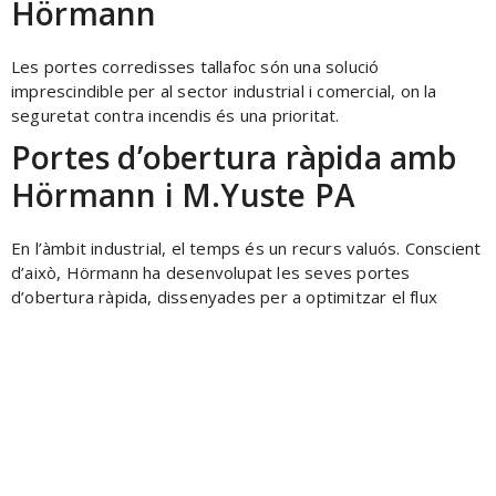
Hörmann
Les portes corredisses tallafoc són una solució
imprescindible per al sector industrial i comercial, on la
seguretat contra incendis és una prioritat.
Portes d’obertura ràpida amb
Hörmann i M.Yuste PA
En l’àmbit industrial, el temps és un recurs valuós. Conscient
d’això, Hörmann ha desenvolupat les seves portes
d’obertura ràpida, dissenyades per a optimitzar el flux
Adreça
Carrer de Guillem Muntanyans, 26
08223 Terrassa
Telèfon
+34 937882440 | +34 616410131