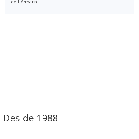
de Hörmann
Adreça
Carrer de Guillem Muntanyans, 26
08223 Terrassa
Telèfon
+34 937882440 | +34 616410131
Horari
Lunes a viernes:
8:00 h a 13:00 h – 15:00 h a 18:00 h
Des de 1988
El fundador Manel Yuste decideix emprendre la seva pròpia
empresa de fabricació de portes i instal·lacions d’automatismes i