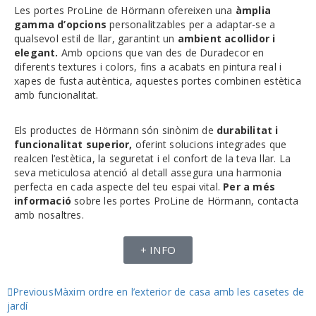
Les portes ProLine de Hörmann ofereixen una
àmplia
gamma d’opcions
personalitzables per a adaptar-se a
qualsevol estil de llar, garantint un
ambient acollidor i
elegant.
Amb opcions que van des de Duradecor en
diferents textures i colors, fins a acabats en pintura real i
xapes de fusta autèntica, aquestes portes combinen estètica
amb funcionalitat.
Els productes de Hörmann són sinònim de
durabilitat i
funcionalitat superior,
oferint solucions integrades que
realcen l’estètica, la seguretat i el confort de la teva llar. La
seva meticulosa atenció al detall assegura una harmonia
perfecta en cada aspecte del teu espai vital.
Per a més
informació
sobre les portes ProLine de Hörmann, contacta
amb nosaltres.
+ INFO
Previous
Màxim ordre en l’exterior de casa amb les casetes de
jardí