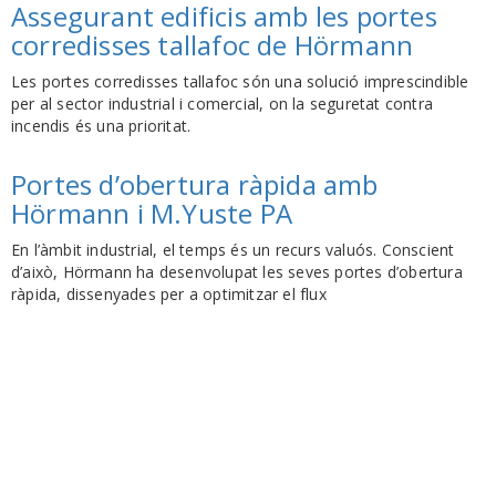
Assegurant edificis amb les portes
corredisses tallafoc de Hörmann
Les portes corredisses tallafoc són una solució imprescindible
per al sector industrial i comercial, on la seguretat contra
incendis és una prioritat.
Portes d’obertura ràpida amb
Hörmann i M.Yuste PA
En l’àmbit industrial, el temps és un recurs valuós. Conscient
d’això, Hörmann ha desenvolupat les seves portes d’obertura
ràpida, dissenyades per a optimitzar el flux
Adreça
Carrer de Guillem Muntanyans, 26
08223 Terrassa
Telèfon
+34 937882440 | +34 616410131