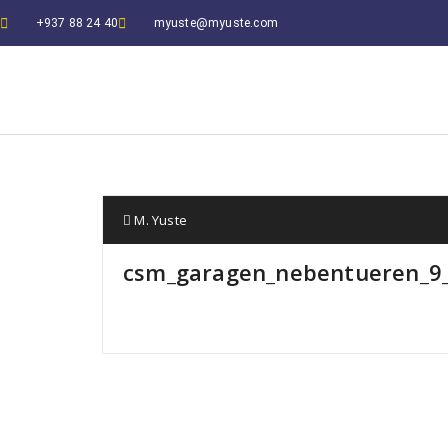
+937 88 24 40
myuste@myuste.com
M. Yuste
csm_garagen_nebentueren_9