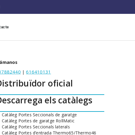
tacte
lámanos
37882440
|
616410131
istribuïdor oficial
escarrega els catàlegs
Catàleg Portes Seccionals de garatge
Catàleg Portes de garatge RollMatic
Catàleg Portes Seccionals laterals
Catàleg Portes d’entrada Thermo65/Thermo46