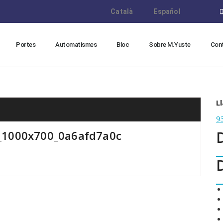
Català
Español
Portes
Automatismes
Bloc
Sobre M.Yuste
Con
L
9
_1000x700_0a6afd7a0c
D
D