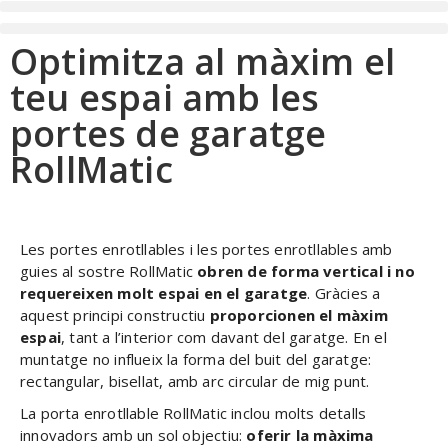
Optimitza al màxim el
teu espai amb les
portes de garatge
RollMatic
Les portes enrotllables i les portes enrotllables amb
guies al sostre RollMatic
obren de forma vertical i no
requereixen molt espai en el garatge
. Gràcies a
aquest principi constructiu
proporcionen el màxim
espai
, tant a l’interior com davant del garatge. En el
muntatge no influeix la forma del buit del garatge:
rectangular, bisellat, amb arc circular de mig punt.
La porta enrotllable RollMatic inclou molts detalls
innovadors amb un sol objectiu:
oferir la màxima