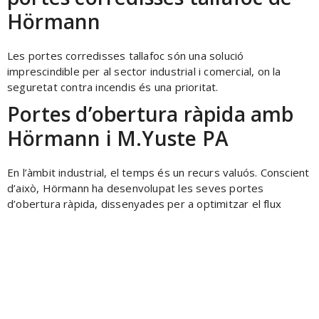
Hörmann
Les portes corredisses tallafoc són una solució
imprescindible per al sector industrial i comercial, on la
seguretat contra incendis és una prioritat.
Portes d’obertura ràpida amb
Hörmann i M.Yuste PA
En l’àmbit industrial, el temps és un recurs valuós. Conscient
d’això, Hörmann ha desenvolupat les seves portes
d’obertura ràpida, dissenyades per a optimitzar el flux
Adreça
Carrer de Guillem Muntanyans, 26
08223 Terrassa
Telèfon
+34 937882440 | +34 616410131