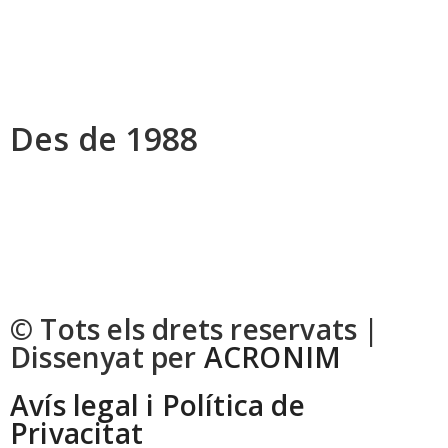
Horari
Lunes a viernes:
8:00 h a 13:00 h – 15:00 h a 18:00 h
Des de 1988
El fundador Manel Yuste decideix emprendre la seva pròpia
empresa de fabricació de portes i instal·lacions
d’automatismes i serralleria l’any 1988. M.YUSTE es
constitueix el 2004 per professionals de l’món de la porta i
els automatismes amb més de 35 anys d’experiència.
© Tots els drets reservats |
Dissenyat per
ACRONIM
Avís legal i Política de
Privacitat